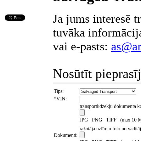
Ja jums interesē t
tuvāka informācij
vai e-pasts:
as@am
Nosūtīt piepras
Tips:
*
VIN:
transportlīdzekļu dokumenta k
JPG PNG TIFF (max 10 
ražotāja uzlīmju foto no vaditāj
Dokumenti: