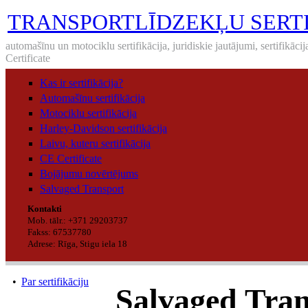
TRANSPORTLĪDZEKĻU SERTI
automašīnu un motociklu sertifikācija, juridiskie jautājumi, sertifikāci
Certificate
Kas ir sertifikācija?
Automašīnu sertifikācija
Motociklu sertifikācija
Harley-Davidson sertifikācija
Laivu, kuteru sertifikācija
CE Certificate
Bojājumu novērtējums
Salvaged Transport
Kontakti
Mob. tālr.: +371 29203737
Fakss: 67537780
Adrese: Rīga, Stigu iela 18
•
Par sertifikāciju
Salvaged Tran