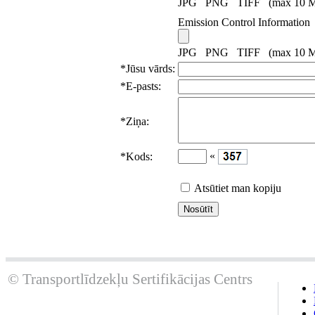
JPG PNG TIFF (max 10 
Emission Control Information
JPG PNG TIFF (max 10 
*
Jūsu vārds:
*
E-pasts:
*
Ziņa:
«
*
Kods:
Atsūtiet man kopiju
© Transportlīdzekļu Sertifikācijas Centrs